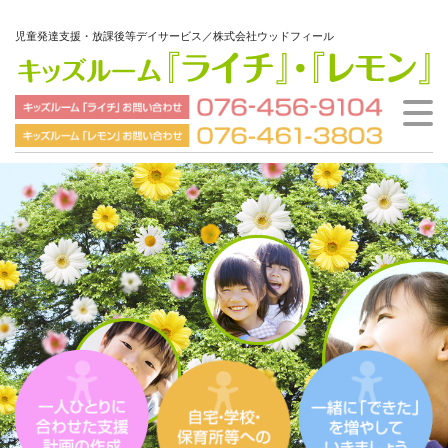
児童発達支援・放課後等デイサービス／株式会社ウッドフィール
ウッドフィールとは
ご利用の流れ
施設案内
会社概要
HOME