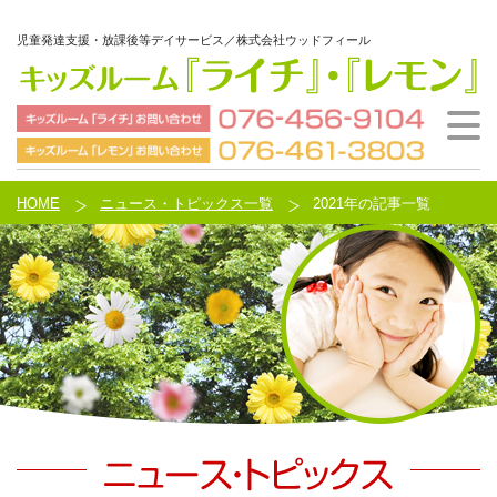
児童発達支援・放課後等デイサービス／株式会社ウッドフィール
ウッドフィールとは
ご利用の流れ
施設案内
会社概要
HOME
HOME
ニュース・トピックス一覧
2021年の記事一覧