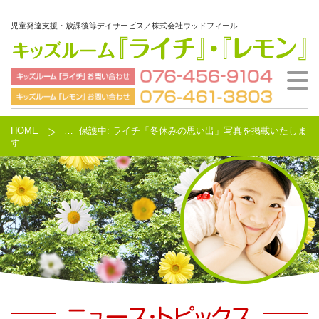
児童発達支援・放課後等デイサービス／株式会社ウッドフィール
ウッドフィールとは
ご利用の流れ
施設案内
会社概要
HOME
HOME
…
保護中: ライチ「冬休みの思い出」写真を掲載いたしま
す