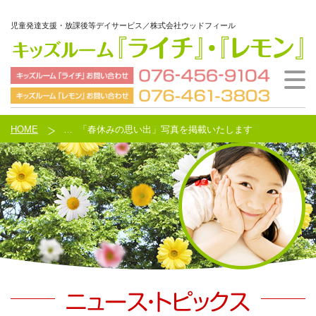
児童発達支援・放課後等デイサービス／株式会社ウッドフィール
ウッドフィールとは
ご利用の流れ
施設案内
会社概要
HOME
HOME
…
「春休みの思い出」写真を掲載いたします