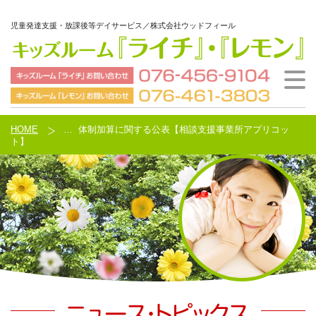
児童発達支援・放課後等デイサービス／株式会社ウッドフィール
ウッドフィールとは
ご利用の流れ
施設案内
会社概要
HOME
HOME
…
体制加算に関する公表【相談支援事業所アプリコッ
ト】