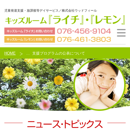
児童発達支援・放課後等デイサービス／株式会社ウッドフィール
ウッドフィールとは
ご利用の流れ
施設案内
会社概要
HOME
HOME
…
支援プログラムの公表について